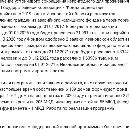
печение устойчивого сокращения непригодного для проживания
 Государственной корпорации - Фонда содействия
зяйства с
2019 года в Ивановской области реализуется
елению граждан из аварийного жилищного фонда на территори
нанного таковым до 01.01.2017. В результате реализации
до 01.09.2025 года будет расселено 21,991 тыс. кв. м аварийн
. В 2020 году Фондом одобрено 2 заявки Ивановской области 
ереселение граждан из аварийного жилищного фонда по этап
ы,
в рамках которых до 31.12.2021 года будет расселено 4,3342
человек и до 31.12.2022 года расселено 1,63986 тыс. кв. м
По состоянию на 01.01.2021 в Ивановской области расселено 1
лизации программы продолжается.
ьная программы капитального ремонта, в которую включены
настоящее время собственники 6 139 домов формируют фонд
а, 1 701 дома на спецсчетах,
в 2020 году отремонтировано
27
 ремонт крыши на 206 МКД, инженерных сетей на 55 МКД, фаса
 фундамента - 1 МКД.
Работа по реализации программы
сполнителем федеральной целевой программы «Увековечен