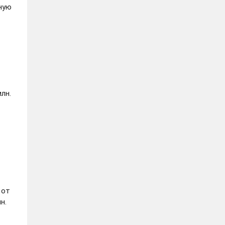
ную
лн.
 от
н.