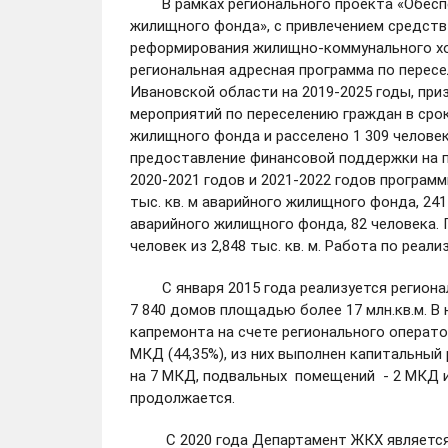
В рамках регионального проекта «Обес
жилищного фонда», с привлечением средств
реформирования жилищно-коммунального хо
региональная адресная программа по перес
Ивановской области на 2019-2025 годы, приз
мероприятий по переселению граждан в срок 
жилищного фонда и расселено 1 309 человек
предоставление финансовой поддержки на п
2020-2021 годов и 2021-2022 годов программ
тыс. кв. м аварийного жилищного фонда, 241 
аварийного жилищного фонда, 82 человека. 
человек из 2,848 тыс. кв. м. Работа по реа
С января 2015 года реализуется регионал
7 840 домов площадью более 17 млн.кв.м.
В 
капремонта на счете регионального оператор
МКД (44,35%), из них выполнен капитальный
на 7 МКД, подвальных помещений - 2 МКД и
продолжается.
С 2020 года Департамент ЖКХ является и