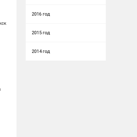
2016 год
жск
2015 год
2014 год
я