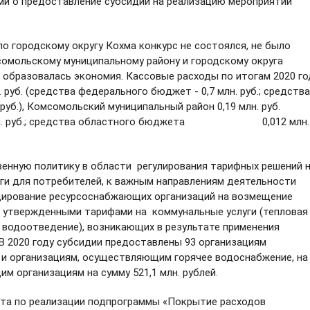
ми о предоставление субсидии на реализацию мероприятий
городскому округу Кохма конкурс не состоялся, не было
сомольскому муниципальному району и городскому округа
 образовалась экономия. Кассовые расходы по итогам 2020 го
 руб. (средства федерального бюджет - 0,7 млн. руб.; средства
Комсомольский муниципальный район 0,19 млн. руб.
2 млн. руб.; средства областного бюджета 0,012 млн.
ую политику в области регулирования тарифных решений 
ги для потребителей, к важным направлениям деятельности
ирование ресурсоснабжающих организаций на возмещение
 утвержденными тарифами на коммунальные услуги (тепловая
, водоотведение), возникающих в результате применения
 В 2020 году субсидии предоставлены 93 организациям
и организациям, осуществляющим горячее водоснабжение, на
им организациям на сумму 521,1 млн. рублей.
 по реализации
подпрограммы «Покрытие расходов