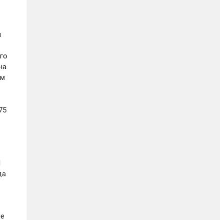
и
ого
на
ам
75
1
да
ие