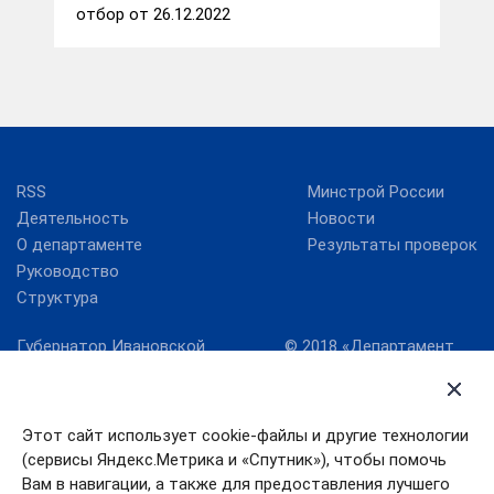
отбор от 26.12.2022
RSS
Минстрой России
Деятельность
Новости
О департаменте
Результаты проверок
Руководство
Структура
Губернатор Ивановской
© 2018 «Департамент
области
жилищно-
коммунального
Карта сайта
хозяйства Ивановской
Правительство
области» официальный
Этот сайт использует cookie-файлы и другие технологии
Ивановской области
сайт
(сервисы Яндекс.Метрика и «Спутник»), чтобы помочь
Служба
Вам в навигации, а также для предоставления лучшего
государственной