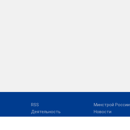
RSS
Минстрой России
Деятельность
Новости
О департаменте
Результаты пров
Руководство