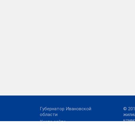
Губернатор Ивановской
© 20
области
жили
комм
Карта сайта
ерок
хозя
Правительство
обла
Ивановской области