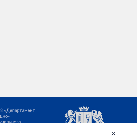
18 «Департамент
щно-
унального
йства Ивановской
сти» официальный