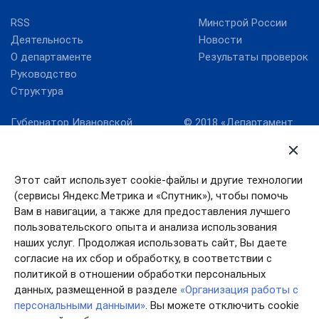
RSS
Минстрой России
Деятельность
Новости
О департаменте
Результаты проверок
Руководство
Структура
Губернатор Ивановской
© 2018 «Департамент
области
жилищно-
коммунального
Карта сайта
хозяйства Ивановской
Правительство
области» официальный
Этот сайт использует cookie-файлы и другие технологии
Ивановской области
сайт
(сервисы Яндекс.Метрика и «Спутник»), чтобы помочь
Служба
Вам в навигации, а также для предоставления лучшего
государственной
пользовательского опыта и анализа использования
жилищной инспекции
наших услуг. Продолжая использовать сайт, Вы даете
согласие на их сбор и обработку, в соответствии с
политикой в отношении обработки персональных
данных, размещенной в разделе
«Организация работы с
персональными данными»
. Вы можете отключить cookie