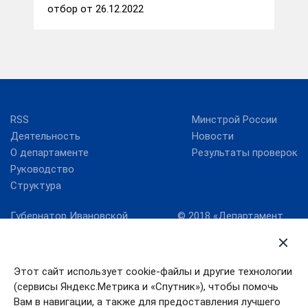
отбор от 26.12.2022
RSS
Минстрой России
Деятельность
Новости
О департаменте
Результаты проверок
Руководство
Структура
Губернатор Ивановской
© 2018 «Департамент
области
жилищно-
коммунального
Карта сайта
хозяйства Ивановской
Правительство
области» официальный
Этот сайт использует cookie-файлы и другие технологии
Ивановской области
сайт
(сервисы Яндекс.Метрика и «Спутник»), чтобы помочь
Служба
Вам в навигации, а также для предоставления лучшего
государственной