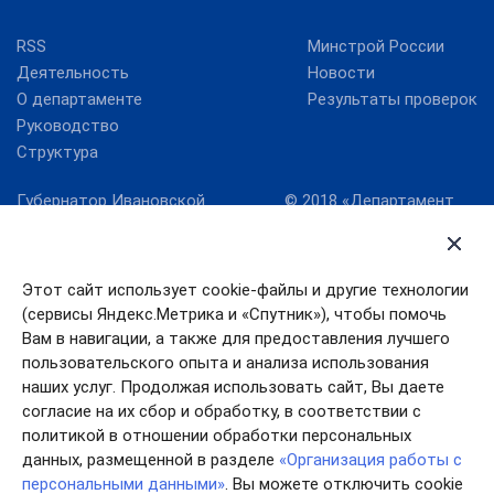
RSS
Минстрой России
Деятельность
Новости
О департаменте
Результаты проверок
Руководство
Структура
Губернатор Ивановской
© 2018 «Департамент
области
жилищно-
коммунального
Карта сайта
хозяйства Ивановской
Правительство
области» официальный
Этот сайт использует cookie-файлы и другие технологии
Ивановской области
сайт
(сервисы Яндекс.Метрика и «Спутник»), чтобы помочь
Служба
Вам в навигации, а также для предоставления лучшего
государственной
пользовательского опыта и анализа использования
жилищной инспекции
наших услуг. Продолжая использовать сайт, Вы даете
согласие на их сбор и обработку, в соответствии с
политикой в отношении обработки персональных
данных, размещенной в разделе
«Организация работы с
персональными данными»
. Вы можете отключить cookie