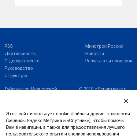
RSS
Минстрой России
Деятельность
Новости
О департаменте
Результаты проверок
Руководство
Структура
Губернатор Ивановской
© 2018 «Департамент
области
жилищно-
коммунального
Карта сайта
хозяйства Ивановской
Правительство
области» официальный
Этот сайт использует cookie-файлы и другие технологии
Ивановской области
сайт
(сервисы Яндекс.Метрика и «Спутник»), чтобы помочь
Служба
Вам в навигации, а также для предоставления лучшего
государственной
пользовательского опыта и анализа использования
жилищной инспекции