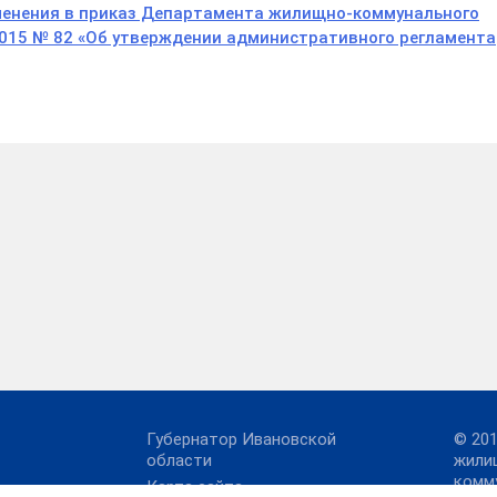
зменения в приказ Департамента жилищно-коммунального
2015 № 82 «Об утверждении административного регламента
Губернатор Ивановской
© 20
области
жили
комм
Карта сайта
ерок