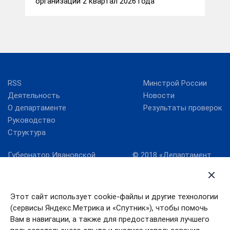
организаций 2 квартал 2026 года
RSS
Минстрой России
Деятельность
Новости
О департаменте
Результаты проверок
Руководство
Структура
Губернатор Ивановской
© 2018 «Департамент
области
жилищно-
коммунального
Карта сайта
хозяйства Ивановской
Правительство
области» официальный
Этот сайт использует cookie-файлы и другие технологии
Ивановской области
сайт
(сервисы Яндекс.Метрика и «Спутник»), чтобы помочь
Служба
Вам в навигации, а также для предоставления лучшего
государственной